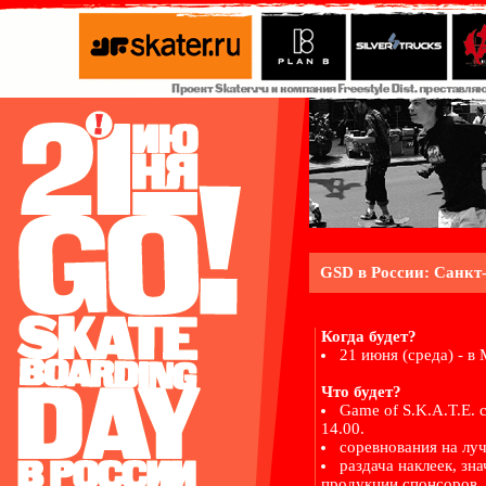
GSD в России: Санкт
Когда будет?
21 июня (среда) - 
Что будет?
Game of S.K.A.T.E. 
14.00.
соревнования на лу
раздача наклеек, зн
продукции спонсоров