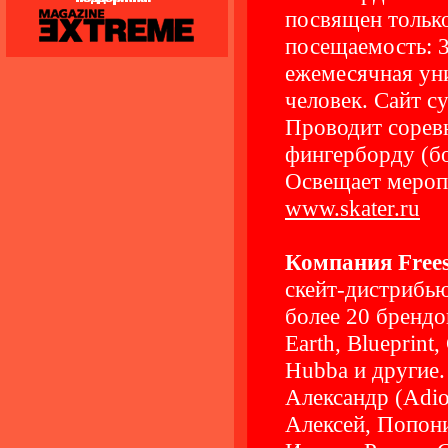
посвящен только
посещаемость: 3
ежемесячная уни
человек. Сайт су
Проводит соревн
фингерборду (бо
Освещает меропр
www.skater.ru
Компания Freest
скейт-дистрибью
более 20 брендо
Earth, Blueprint,
Hubba и другие
Александр (Adio
Алексей, Попон